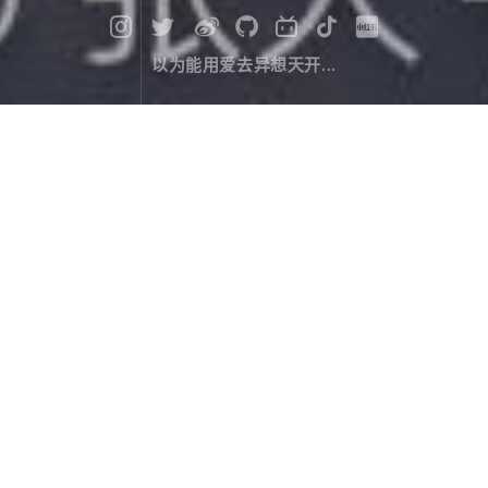
以为能用爱去异想天开...
漫记西游尼泊尔（十七）：一天走完
两天的路
旅行游记
April 16，2020