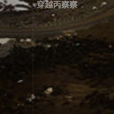
穿越丙察察