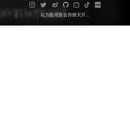
以为能用爱去异想天开...
Vue2.x 加载自定义路由
编码经验
July 30，2017
在 Vue 的开发过程中，有时候会遇到根据不同人的权限
加载不同的路由问题，经过一番测试，找到了一个解决
方案，举例如：
在 router 文件夹下新建一个 config.json 文件，来
作为 router 的数据源