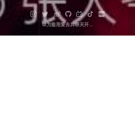
以为能用爱去异想天开...
漫记西游尼泊尔（四）：偶遇库玛莉
女神
旅行游记
March 10，2020