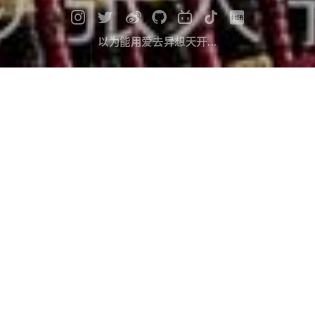
以为能用爱去异想天开...
漫记西游尼泊尔（十三）：进军博卡
拉
旅行游记
April 07，2020