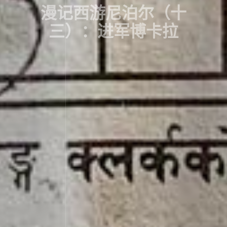
漫记西游尼泊尔（十
三）：进军博卡拉