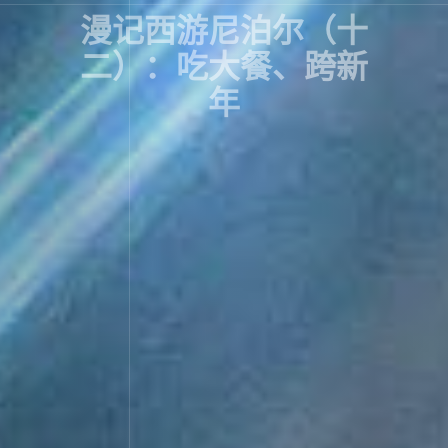
漫记西游尼泊尔（十
二）：吃大餐、跨新
年