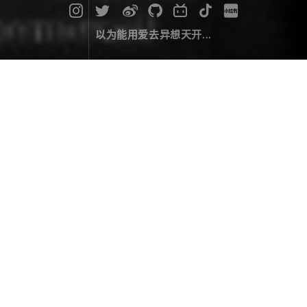
以为能用爱去异想天开...
发布一个简单的npm包
编码经验
November 10，2017
安装node和npm
从
node.js 官网
下载node安装包并执行安装.
npm已经包含在node内，安装完成后，通过查看版本检
测安装是否成功，提示输出版本号即为成功