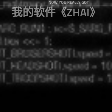
NOW YOU REALLY GOT
我的软件《ZHAI》