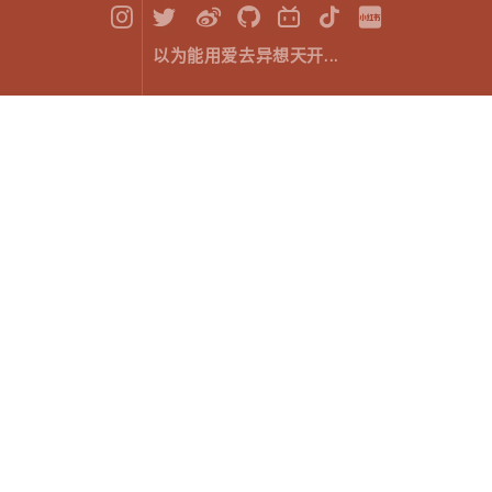
以为能用爱去异想天开...
HTML5 Canvas ：路径之贝塞尔曲线
前端开发
September 11，2018
什么是贝塞尔曲线?
贝塞尔曲线就是这样的一条曲线，它是依据四个位置任
意的点坐标绘制出的一条光滑曲线。在历史上，研究贝
塞尔曲线的人最初是按照已知曲线参数方程来确定四个
点的思路设计出这种矢量曲线绘制法。