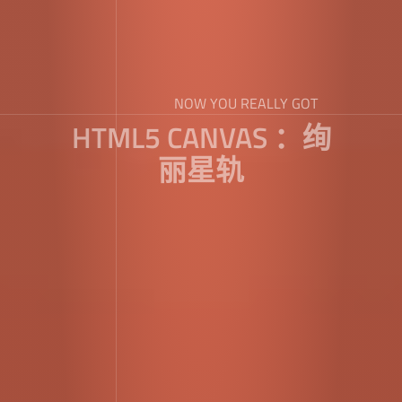
NOW YOU REALLY GOT
HTML5 CANVAS ：绚
丽星轨