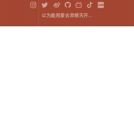
以为能用爱去异想天开...
HTML5 Canvas ：绚丽星轨
前端开发
September 24，2018
学习了圆周运动的计算之后，我忽然灵光一闪...
我有一个爱好，那就是摄影！我何不用这个方式实现一
个星轨效果！！！