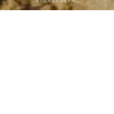
以为能用爱去异想天开...
圣城拉萨の全景攻略
旅行攻略
April 09，2019