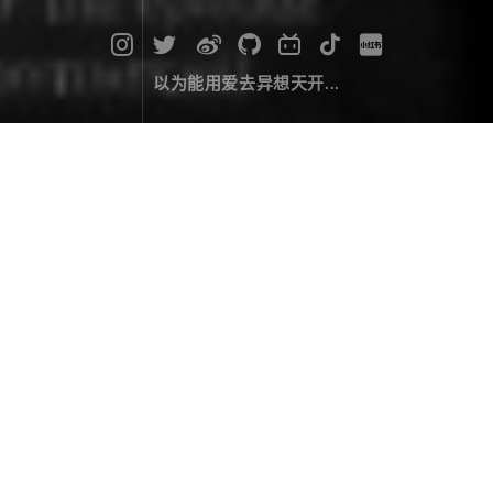
以为能用爱去异想天开...
C#获取Windows任意文件的缩略图
桌端开发
January 12，2019
因为用shell取缩略图时，对于损坏的文件，读出来的图
有黑边，所以就诞生了以下方法，不过这个效率要比用
shell取的低3-4倍（耗时主要是在将黑色背景转为透明
的过程）。