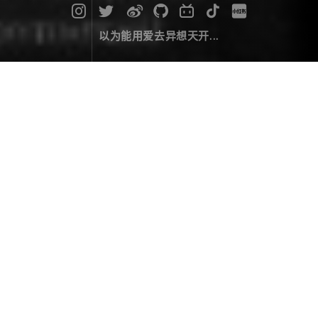
以为能用爱去异想天开...
ASP.NET Core 使用 Autofac
编码经验
November 28，2017
ASP.NET Core 内置的服务容器意图在于提供框架的基
本需求，使大多数客户应用程序建立在它之上。
当然，开发人员也可以很容易地使用他们的首选容器替
换默认容器。
ConfigureServices
方法通常返回
void
，
但是如果改变它的签名返回
IServiceProvider
，就可以
配置并返回一个不同的容器。