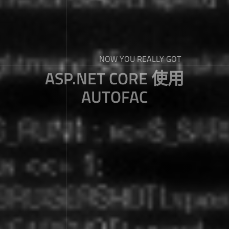
NOW YOU REALLY GOT
ASP.NET CORE 使用
AUTOFAC