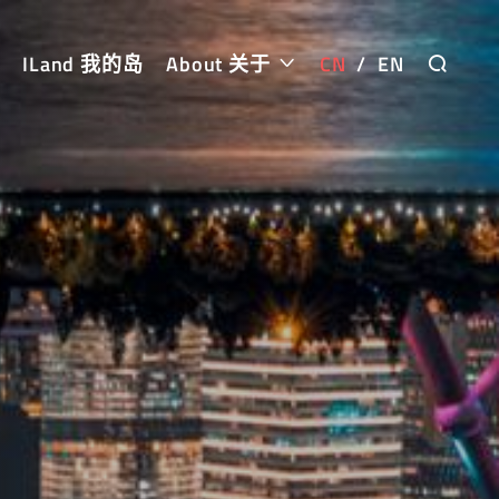
ILand 我的岛
About 关于
CN
/
EN