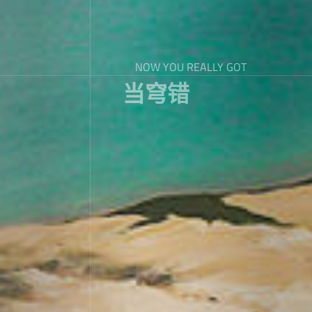
NOW YOU REALLY GOT
当穹错