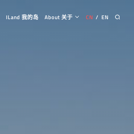
ILand 我的岛
About 关于
CN
/
EN