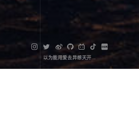
以为能用爱去异想天开...
普莫雍措的日出
摄影作品
December 14，2023