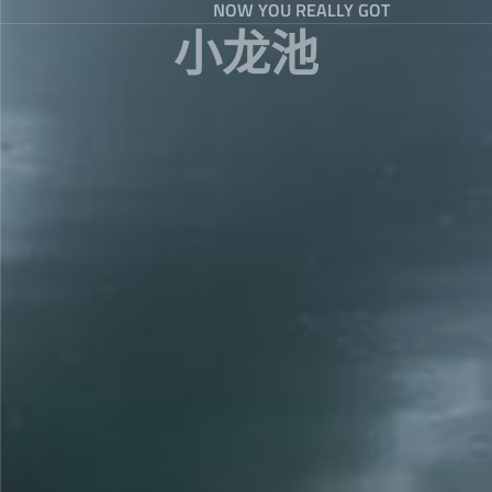
NOW YOU REALLY GOT
小龙池