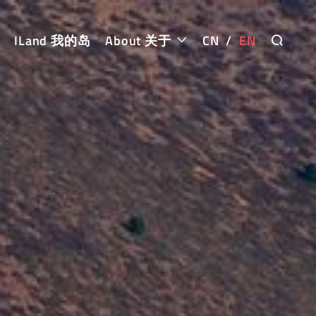
ILand 我的岛
About 关于
CN
/
EN