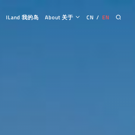
ILand 我的岛
About 关于
CN
/
EN