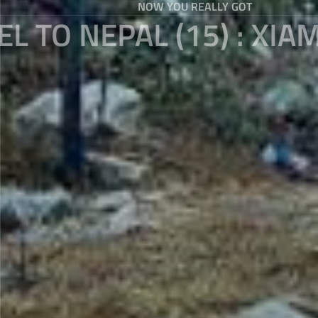
NOW YOU REALLY GOT
EL TO NEPAL (15) : XIA