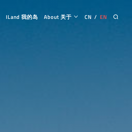
ILand 我的岛
About 关于
CN
/
EN