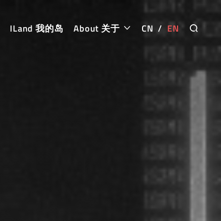
ILand 我的岛
About 关于
CN
/
EN