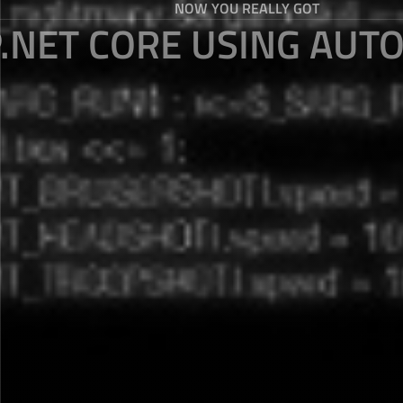
NOW YOU REALLY GOT
.NET CORE USING AUT