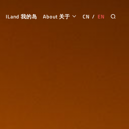
ILand 我的岛
About 关于
CN
/
EN