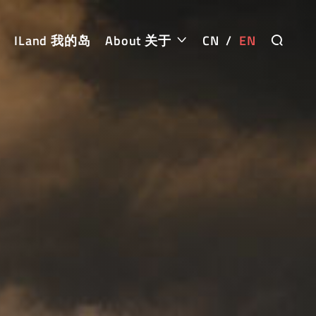
ILand 我的岛
About 关于
CN
/
EN